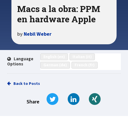
Macs a la obra: PPM
en hardware Apple
by
Nebil Weber
English (en)
Italian (it)
Language
Options
German (de)
French (fr)
Back to Posts
Tweet
Share on LinkedIn
Share on Xi
Share