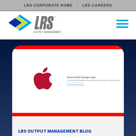
LRS CORPORATE HOME
LRS CAREERS
LRS Output Management
Open Pri
Main Navigation
LRS OUTPUT MANAGEMENT BLOG