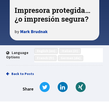
Impresora protegida…
¿o impresión segura?
by
Mark Brudnak
English (en)
Italian (it)
Language
Options
French (fr)
German (de)
Back to Posts
Tweet
Share on LinkedIn
Share on Xi
Share