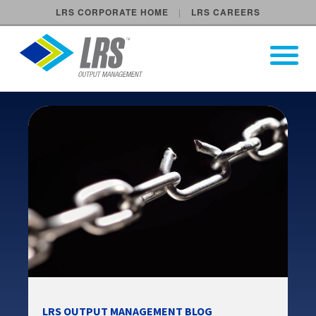
LRS CORPORATE HOME
LRS CAREERS
LRS Output Management
Open Pri
Main Navigation
LRS OUTPUT MANAGEMENT BLOG