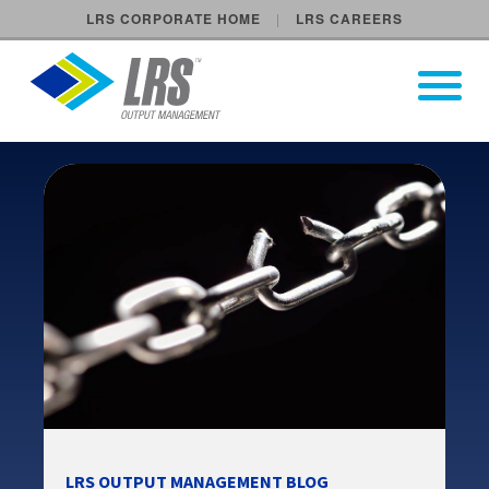
LRS CORPORATE HOME
LRS CAREERS
LRS Output Management
Open Pri
Main Navigation
LRS OUTPUT MANAGEMENT BLOG