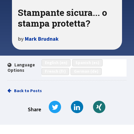
Stampante sicura... o
stampa protetta?
by
Mark Brudnak
English (en)
Spanish (es)
Language
Options
French (fr)
German (de)
Back to Posts
Tweet
Share on LinkedIn
Share on Xi
Share