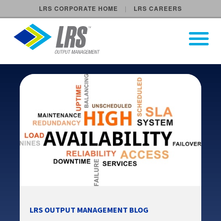
LRS CORPORATE HOME
LRS CAREERS
LRS Output Management
Open Pri
Main Navigation
LRS OUTPUT MANAGEMENT BLOG