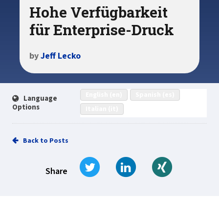
Hohe Verfügbarkeit
für Enterprise-Druck
by
Jeff Lecko
English (en)
Spanish (es)
Language
Options
Italian (it)
Back to Posts
Tweet
Share on LinkedIn
Share on Xi
Share