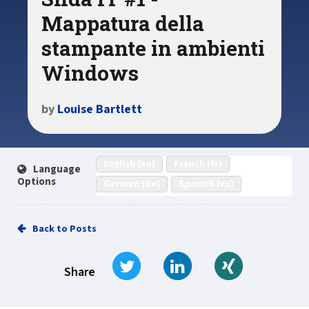
Mappatura della
stampante in ambienti
Windows
by
Louise Bartlett
English (en)
French (fr)
Language
Options
German (de)
Spanish (es)
Back to Posts
Tweet
Share on LinkedIn
Share on Xi
Share