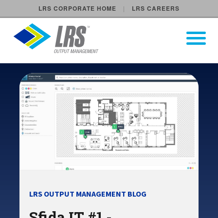
LRS CORPORATE HOME
LRS CAREERS
LRS Output Management
Open Pri
Main Navigation
LRS OUTPUT MANAGEMENT BLOG
Sfida IT #1 -