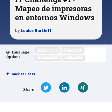
Mapeo de impresoras
en entornos Windows
by
Louise Bartlett
English (en)
French (fr)
Language
Options
German (de)
Italian (it)
Back to Posts
Tweet
Share on LinkedIn
Share on Xi
Share