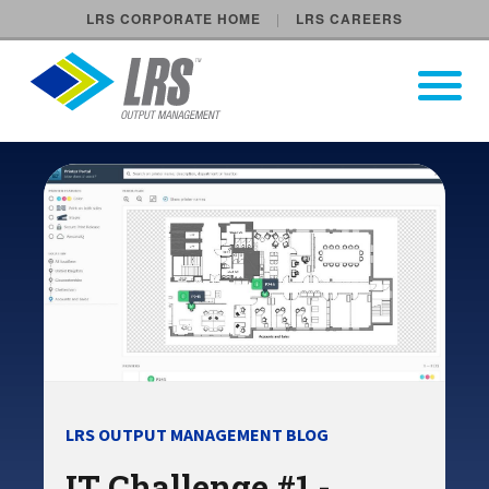
LRS CORPORATE HOME
LRS CAREERS
LRS Output Management
Open Pri
Main Navigation
LRS OUTPUT MANAGEMENT BLOG
IT Challenge #1 -