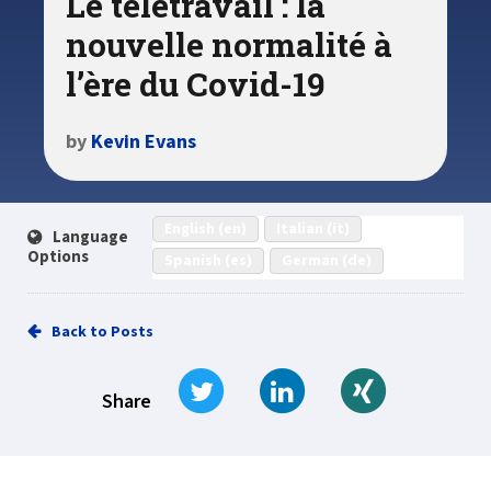
Le télétravail : la
nouvelle normalité à
l’ère du Covid-19
by
Kevin Evans
English (en)
Italian (it)
Language
Options
Spanish (es)
German (de)
Back to Posts
Tweet
Share on LinkedIn
Share on Xi
Share