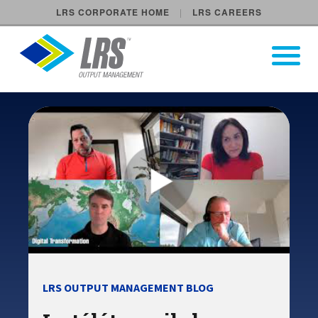
LRS CORPORATE HOME
LRS CAREERS
LRS Output Management
Open Pri
Main Navigation
LRS OUTPUT MANAGEMENT BLOG