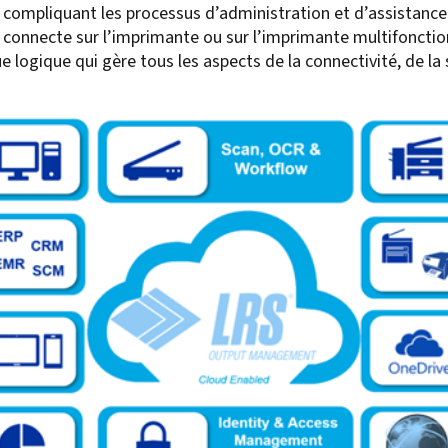
 compliquant les processus d’administration et d’assistance. A
For Roaming Users
MFPsecure/Print for Xerox
 se connecte sur l’imprimante ou sur l’imprimante multifoncti
MFPsecure/Print for XT
logique qui gère tous les aspects de la connectivité, de la
MFPsecure/Scan Pro
MFPsecure/Scan for Mobile