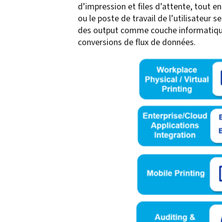
d’impression et files d’attente, tout en
confidentiality
VPSX for Siemens
ou le poste de travail de l’utilisateur
Unauthorized Access
des output comme couche informatique 
Watermark confidential
conversions de flux de données.
documents