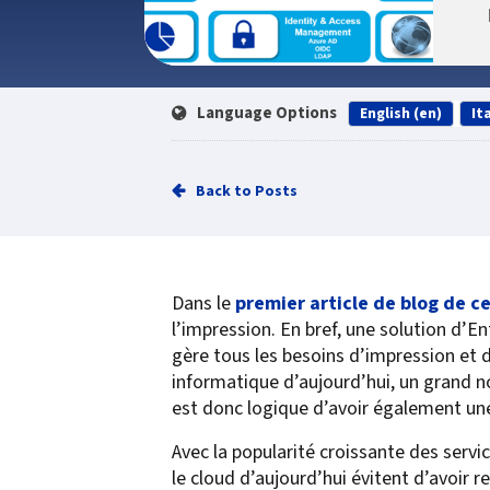
Service
Best of Class/Mulitvendor EMR
Service Operation
Google Cloud Printing
Healthcare Workflow Solutions
Continuous Service Improvement
Affiliate Printing Solutions
Mobile Connector for VPSX
Language Options
English (en)
Ita
Secure Records Delivery Solutions
IGEL Session Printer Agent for
Embedded Pull Printing Solutions
VPSX
External Pull Printing Solutions
Innovate/Audit
Back to Posts
Mobile Print Release
Personal Print Manager
Calculate Cost Savings
VSPA for VDI Environments
VPSX for Affliate Printing
Dans le
premier article de blog de ce
l’impression. En bref, une solution d’
Encrypt data to protect print
gère tous les besoins d’impression et 
informatique d’aujourd’hui, un grand 
streams
VPSX for Oracle Health
est donc logique d’avoir également un
Protect printing devices
VPSX for Epic
Track and monitor printer usage
VPSX for GE
Avec la popularité croissante des servic
le cloud d’aujourd’hui évitent d’avoir
Secure print release for
VPSX for SAP