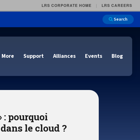
LRS CORPORATE HOME
LRS CAREERS
Search
 More
Support
Alliances
Events
Blog
on
e and Remote
n
 : pourquoi
lutions
Cloud Printing
Cloud Printing
Cloud Printing
Cloud Printing
IDC Report Download
Events
 dans le cloud ?
Managed Services
ons
lidation