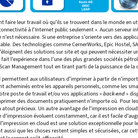
t faire leur travail où qu’ils se trouvent dans le monde en uti
connectivité à l’Internet public seulement ». Aucun serveur in
’est nécessaire. Si une entreprise s’oriente vers des applica
able. Des technologies comme CernerWorks, Epic Hostel, SAP 
’éloignent des solutions sur site et qui peuvent nécessiter 
fait l’expérience dans l’une des plus grandes sociétés pétro
 & Scan Management tout en tirant parti de la puissance de la 
d permettent aux utilisateurs d’imprimer à partir de n’impor
nt acheminés entre les appareils personnels, comme les sma
otre poste de travail et/ou vos applications «
back-end
» dis
imprimer des documents pratiquement n’importe où. Pour l
un atout précieux. Un autre avantage de l’impression en cloud 
e d’impression évoluent constamment, car il est facile d’aug
 l’impression en cloud est une solution exceptionnelle pour 
 aussi que les choses restent simples et sécurisées, car cette