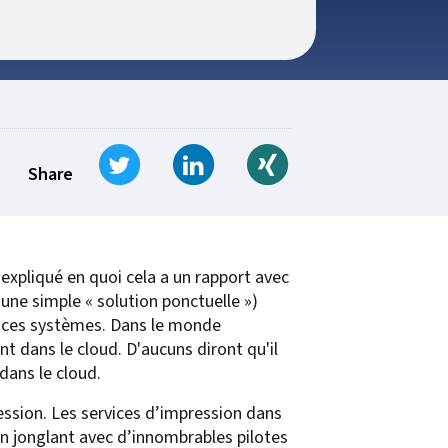
t for
 Z
ccounting
s Output
tware
ew not Print
Managed Services
Managed Services
SAP Output Management
ms
Tweet
Share on LinkedIn
Share on Xing
t Bundling
Share
On Demand Webinars
EMR Output
 expliqué en quoi cela a un rapport avec
en Systems
une simple « solution ponctuelle »)
te
de ces systèmes. Dans le monde
 dans le cloud. D'aucuns diront qu'il
Z
ans le cloud.
Support
ression. Les services d’impression dans
On Demand Webinars
un jonglant avec d’innombrables pilotes