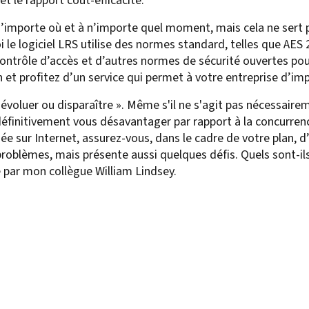
 et le rapport coût-efficacité.
’importe où et à n’importe quel moment, mais cela ne sert pa
i le logiciel LRS utilise des normes standard, telles que AES
e contrôle d’accès et d’autres normes de sécurité ouvertes p
 et profitez d’un service qui permet à votre entreprise d’imp
« évoluer ou disparaître ». Même s'il ne s'agit pas nécessai
 définitivement vous désavantager par rapport à la concurre
ée sur Internet, assurez-vous, dans le cadre de votre plan, 
roblèmes, mais présente aussi quelques défis. Quels sont-ils 
é par mon collègue William Lindsey.