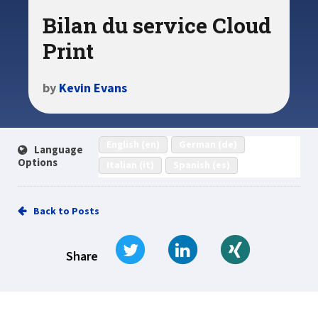
Bilan du service Cloud
Print
by
Kevin Evans
English (en)
German (de)
Language
Options
Italian (it)
Spanish (es)
Back to Posts
Tweet
Share on LinkedIn
Share on Xi
Share