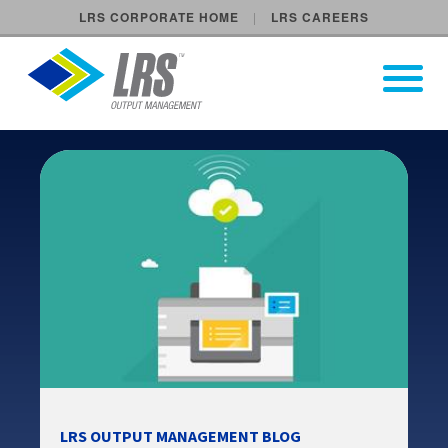
LRS CORPORATE HOME
LRS CAREERS
LRS Output Management
Open Pri
Main Navigation
LRS OUTPUT MANAGEMENT BLOG