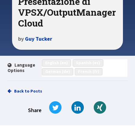
Presentazione di
VPSX/OutputManager
Cloud
by
Guy Tucker
English (en)
Spanish (es)
Language
Options
German (de)
French (fr)
Back to Posts
Tweet
Share on LinkedIn
Share on Xi
Share