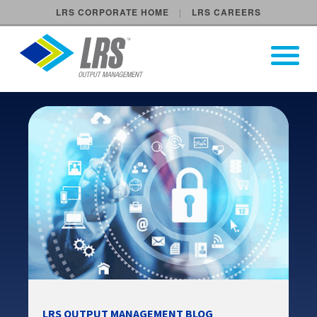
LRS CORPORATE HOME
LRS CAREERS
LRS Output Management
Open Pri
Main Navigation
LRS OUTPUT MANAGEMENT BLOG