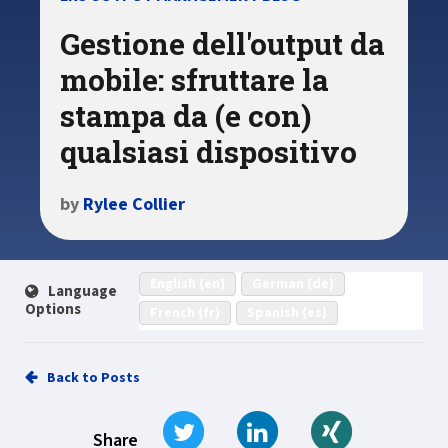
Gestione dell'output da
mobile: sfruttare la
stampa da (e con)
qualsiasi dispositivo
by
Rylee Collier
English (en)
German (de)
Language
Options
French (fr)
Spanish (es)
Back to Posts
Tweet
Share on LinkedIn
Share on Xi
Share