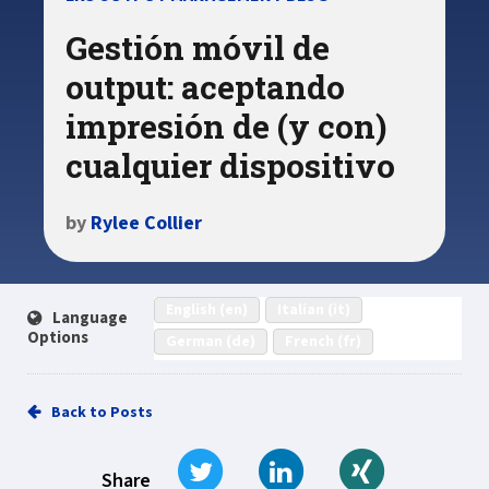
Gestión móvil de
output: aceptando
impresión de (y con)
cualquier dispositivo
by
Rylee Collier
English (en)
Italian (it)
Language
Options
German (de)
French (fr)
Back to Posts
Tweet
Share on LinkedIn
Share on Xi
Share