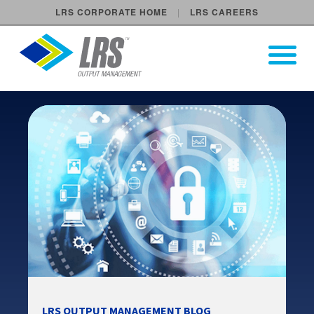
LRS CORPORATE HOME
LRS CAREERS
LRS Output Management
Open Pri
Main Navigation
LRS OUTPUT MANAGEMENT BLOG