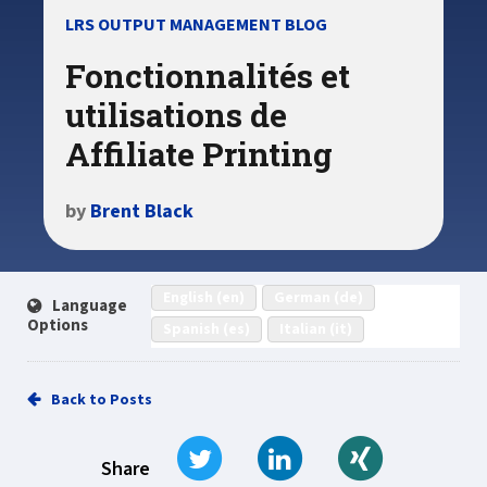
LRS OUTPUT MANAGEMENT BLOG
Fonctionnalités et
utilisations de
Affiliate Printing
by
Brent Black
English (en)
German (de)
Language
Options
Spanish (es)
Italian (it)
Back to Posts
Tweet
Share on LinkedIn
Share on Xi
Share