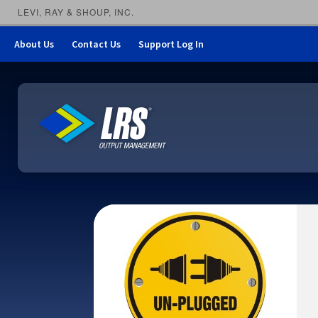
LEVI, RAY & SHOUP, INC.
About Us
Contact Us
Support Log In
LRS Output Management