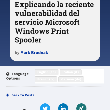
Explicando la reciente
vulnerabilidad del
servicio Microsoft
Windows Print
Spooler
by
Mark Brudnak
English (en)
Italian (it)
Language
Options
French (fr)
German (de)
Back to Posts
Tweet
Share on LinkedIn
Share on Xi