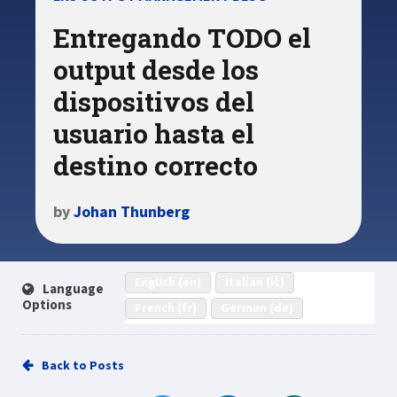
Entregando TODO el
output desde los
dispositivos del
usuario hasta el
destino correcto
by
Johan Thunberg
English (en)
Italian (it)
Language
Options
French (fr)
German (de)
Back to Posts