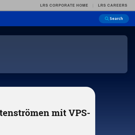
LRS CORPORATE HOME
LRS CAREERS
Search
Main Na
tenströmen mit VPS-