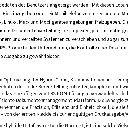
dedaten des Benutzers angezeigt werden.. Mit diesen Lösung
n Pin einzugeben oder einMobiltelefon zu nutzen und die
, Linux-, Mac- und Mobilgeräteumgebungen freizugeben. Di
 für die Dokumentenverteilung in komplexen, plattformüber
chnern und verteilten Systemen zu verschieben und sogar zu
LRS-Produkte den Unternehmen, die Kontrolle über Dokumen
ige Ausgabe zu gewährleisten.
ie Optimierung der Hybrid-Cloud, KI-Innovationen und der di
zehnten durch die Bereitstellung robuster, komplexer und 
h das Hinzufügen von LRS EOM-Lösungen verwandelt sich die
effiziente Dokumentenmanagement-Plattform. Die Synergie
nehmen die Präzision, Effizienz und Einheitlichkeit, die sie
 von der ersten Kladde bis zur endgültigen Druckausgabe/A
ne hybride IT-Infrastruktur die Norm ist, ist eine solche Vie