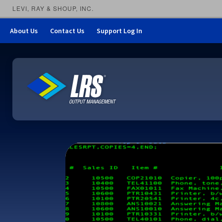
LEVI, RAY & SHOUP, INC.
About Us
Contact Us
Support Log In
LRS Output Management