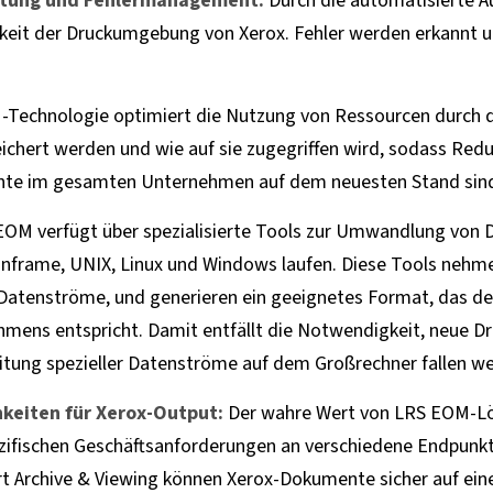
eitung und Fehlermanagement:
Durch die automatisierte A
keit der Druckumgebung von Xerox. Fehler werden erkannt un
Technologie optimiert die Nutzung von Ressourcen durch
eichert werden und wie auf sie zugegriffen wird, sodass Red
mente im gesamten Unternehmen auf dem neuesten Stand sin
OM verfügt über spezialisierte Tools zur Umwandlung von 
nframe, UNIX, Linux und Windows laufen. Diese Tools nehme
-Datenströme, und generieren ein geeignetes Format, das de
ens entspricht. Damit entfällt die Notwendigkeit, neue D
itung spezieller Datenströme auf dem Großrechner fallen w
keiten für Xerox-Output:
Der wahre Wert von LRS EOM-Lösun
ifischen Geschäftsanforderungen an verschiedene Endpunkt
ort Archive & Viewing können Xerox-Dokumente sicher auf ei