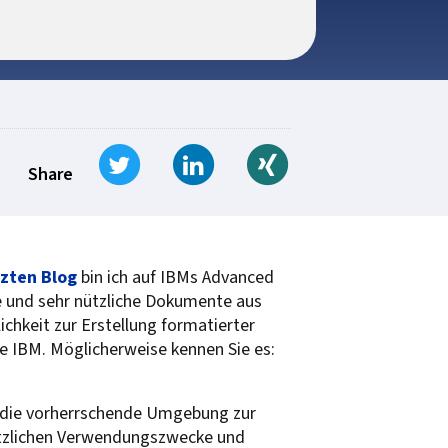
Tweet
Share on LinkedIn
Share on Xing
Share
zten Blog
bin ich auf IBMs Advanced
e und sehr nützliche Dokumente aus
chkeit zur Erstellung formatierter
 IBM. Möglicherweise kennen Sie es:
s die vorherrschende Umgebung zur
ätzlichen Verwendungszwecke und