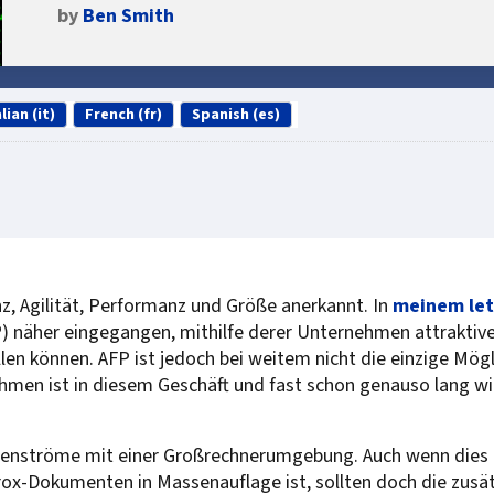
by
Ben Smith
lian (it)
French (fr)
Spanish (es)
enz, Agilität, Performanz und Größe anerkannt. In
meinem let
P) näher eingegangen, mithilfe derer Unternehmen attraktiv
n können. AFP ist jedoch bei weitem nicht die einzige Mögli
en ist in diesem Geschäft und fast schon genauso lang wie
Datenströme mit einer Großrechnerumgebung. Auch wenn die
rox-Dokumenten in Massenauflage ist, sollten doch die zus