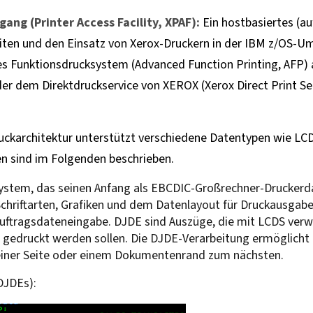
ng (Printer Access Facility, XPAF):
Ein hostbasiertes (a
iten und den Einsatz von Xerox-Druckern in der IBM z/OS-
hes Funktionsdrucksystem (Advanced Function Printing, AFP) 
 dem Direktdruckservice von XEROX (Xerox Direct Print Serv
ckarchitektur unterstützt verschiedene Datentypen wie LCD
n sind im Folgenden beschrieben.
system, das seinen Anfang als EBCDIC-Großrechner-Druckerda
Schriftarten, Grafiken und dem Datenlayout für Druckausgab
uftragsdateneingabe. DJDE sind Auszüge, die mit LCDS verw
 gedruckt werden sollen. Die DJDE-Verarbeitung ermöglicht
einer Seite oder einem Dokumentenrand zum nächsten.
DJDEs):