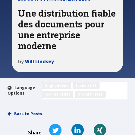
Une distribution fiable
des documents pour
une entreprise
moderne
by
Will Lindsey
English (en)
Italian (it)
Language
Options
German (de)
Spanish (es)
Back to Posts
Tweet
Share on LinkedIn
Share on Xi
Share