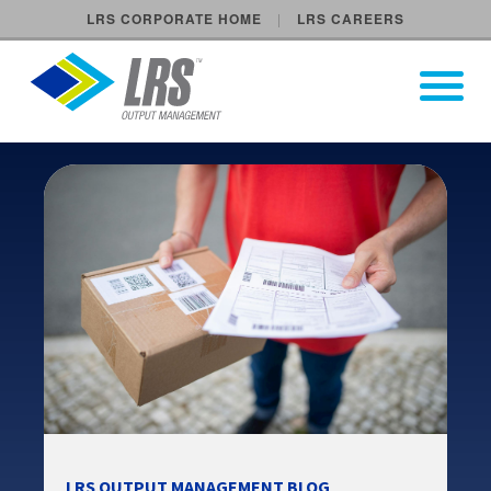
LRS CORPORATE HOME
LRS CAREERS
LRS Output Management
Open Pri
Main Navigation
LRS OUTPUT MANAGEMENT BLOG