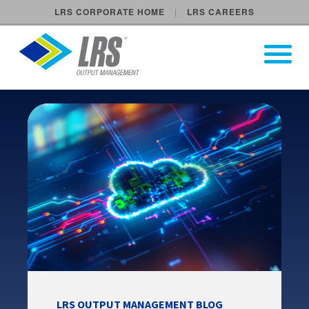
LRS CORPORATE HOME
LRS CAREERS
LRS Output Management
Open Pri
Main Navigation
LRS OUTPUT MANAGEMENT BLOG