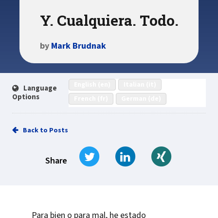
Y. Cualquiera. Todo.
by
Mark Brudnak
English (en)
Italian (it)
Language
Options
French (fr)
German (de)
Back to Posts
Tweet
Share on LinkedIn
Share on Xi
Share
Para bien o para mal, he estado