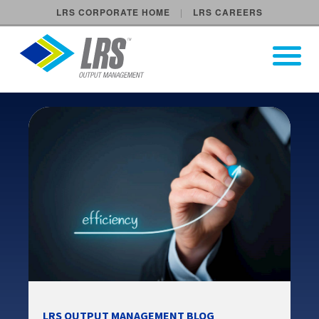
LRS CORPORATE HOME
LRS CAREERS
LRS Output Management
Open Pri
Main Navigation
LRS OUTPUT MANAGEMENT BLOG