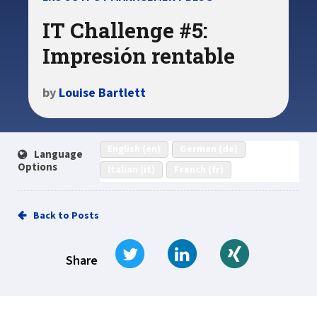
IT Challenge #5:
Impresión rentable
by
Louise Bartlett
English (en)
German (de)
Language
Options
Italian (it)
French (fr)
Back to Posts
Tweet
Share on LinkedIn
Share on Xi
Share