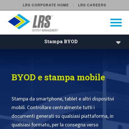
LRS CORPORATE HOME
LRS CAREERS
LRS Output Management
Open Pri
Main Navigation
Stampa BYOD
Stampa BYOD
Solutions
BYOD e stampa mobile
Industries
Products
Stampa da smartphone, tablet e altri dispositivi
mobili. Controllare centralmente tutti i
Services
documenti generati su qualsiasi piattaforma, in
qualsiasi formato, per la consegna verso
Benefits