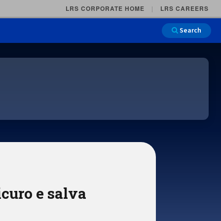
LRS CORPORATE HOME
LRS CAREERS
Search
Main Na
icuro e salva