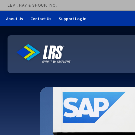
LEVI, RAY & SHOUP, INC.
About Us
Contact Us
Support Log In
LRS Output Management