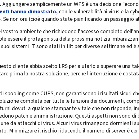
ti. Aggiungere semplicemente un WPS è una decisione "econom
venti hanno dimostrato,
con le vulnerabilità ai virus e la cy
. Se non ora (cioè quando state pianificando un passaggio al
el vostro ambiente che richiedono l'accesso completo dell'am
ole essere il protagonista della prossima notizia imbarazzan
suoi sistemi IT sono stati in tilt per diverse settimane ed è s
esto cliente abbia scelto LRS per aiutarlo a superare una ta
tare prima la nostra soluzione, perché l'interruzione è costat
di spooling come CUPS, non garantiscono i risultati sicuri che
oluzione completa per tutte le funzioni dei documenti, compr
turni dovuti a qualche stampante vitale che non risponde, in
iedono patch e amministrazione. Questi aspetti non sono di b
une da attacchi di virus. Alcuni virus rimangono dormienti sui
ento. Minimizzare il rischio riducendo il numero di server è ce