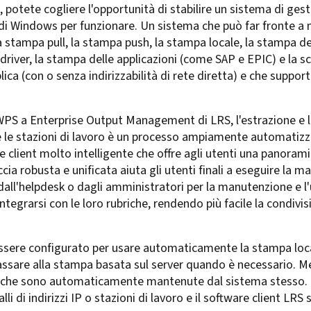
, potete cogliere l'opportunità di stabilire un sistema di ges
di Windows per funzionare. Un sistema che può far fronte a m
 stampa pull, la stampa push, la stampa locale, la stampa dele
 driver, la stampa delle applicazioni (come SAP e EPIC) e la 
ica (con o senza indirizzabilità di rete diretta) e che suppo
PS a Enterprise Output Management di LRS, l'estrazione e la
te le stazioni di lavoro è un processo ampiamente automatizz
 client molto intelligente che offre agli utenti una panorami
a robusta e unificata aiuta gli utenti finali a eseguire la ma
 dall'helpdesk o dagli amministratori per la manutenzione e
integrarsi con le loro rubriche, rendendo più facile la condivi
sere configurato per usare automaticamente la stampa locale
assare alla stampa basata sul server quando è necessario. M
rali, che sono automaticamente mantenute dal sistema stesso
li di indirizzi IP o stazioni di lavoro e il software client LRS s