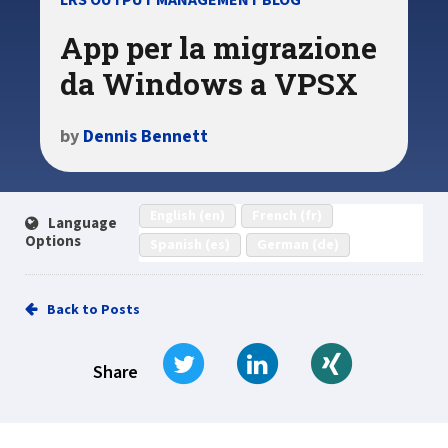
LRS OUTPUT MANAGEMENT BLOG
App per la migrazione
da Windows a VPSX
by
Dennis Bennett
English (en)
French (fr)
Language
Options
Spanish (es)
German (de)
Back to Posts
Tweet
Share on LinkedIn
Share on Xi
Share