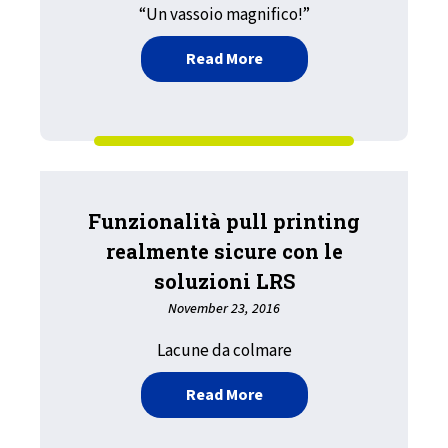
“Un vassoio magnifico!”
about Mappatura più facil
Read More
Funzionalità pull printing
realmente sicure con le
soluzioni LRS
November 23, 2016
Lacune da colmare
about Funzionalità pull p
Read More