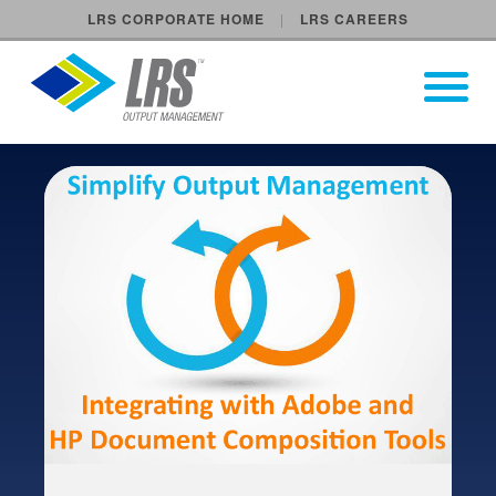
LRS CORPORATE HOME
LRS CAREERS
LRS Output Management
Open Pri
Main Navigation