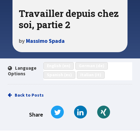
Travailler depuis chez
soi, partie 2
by
Massimo Spada
English (en)
German (de)
Language
Options
Spanish (es)
Italian (it)
Back to Posts
Tweet
Share on LinkedIn
Share on Xi
Share