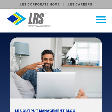
LRS CORPORATE HOME
LRS CAREERS
LRS Output Management
Open Pri
Main Navigation
LRS OUTPUT MANAGEMENT BLOG