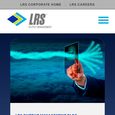
LRS CORPORATE HOME
LRS CAREERS
LRS Output Management
Open Pri
Main Navigation