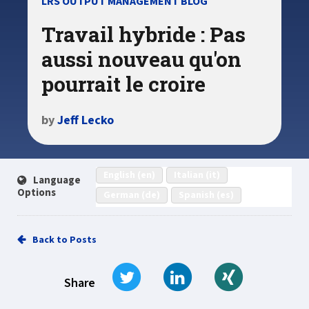
LRS OUTPUT MANAGEMENT BLOG
Travail hybride : Pas
aussi nouveau qu'on
pourrait le croire
by
Jeff Lecko
English (en)
Italian (it)
Language
Options
German (de)
Spanish (es)
Back to Posts
Tweet
Share on LinkedIn
Share on Xi
Share