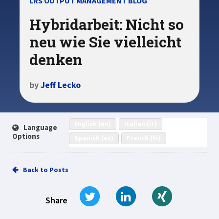
LRS OUTPUT MANAGEMENT BLOG
Hybridarbeit: Nicht so
neu wie Sie vielleicht
denken
by
Jeff Lecko
English (en)
Italian (it)
Language
Options
Spanish (es)
French (fr)
Back to Posts
Tweet
Share on LinkedIn
Share on Xi
Share