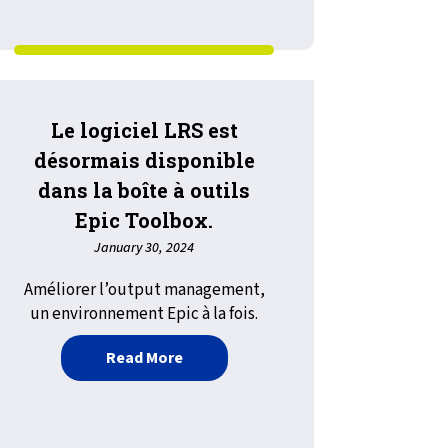
Le logiciel LRS est
désormais disponible
dans la boîte à outils
Epic Toolbox.
January 30, 2024
Améliorer l’output management,
un environnement Epic à la fois.
about Le logiciel LRS est désormais d
Read More
a solution VPSX/OutputManager Cloud