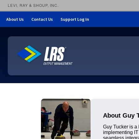
LEVI, RAY & SHOUP, INC.
About Us
Contact Us
Support Log In
LRS Output Management
About Guy 
Guy Tucker is a 
implementing IT 
seamless integra