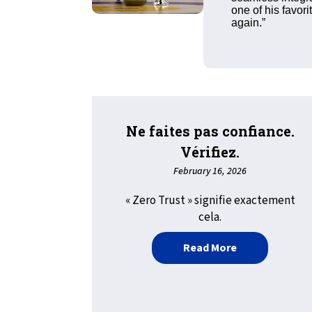
one of his favor
again.”
Ne faites pas confiance.
Vérifiez.
February 16, 2026
« Zero Trust » signifie exactement
cela.
about Ne faites
Read More