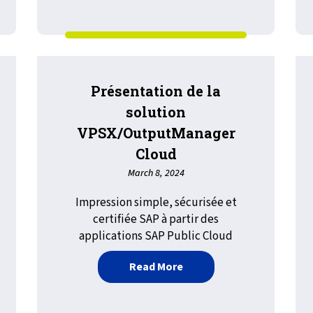
Présentation de la
solution
VPSX/OutputManager
Cloud
March 8, 2024
Impression simple, sécurisée et
certifiée SAP à partir des
Print Manager : l'aide au service d'assistance
applications SAP Public Cloud
about Présentation de l
Read More