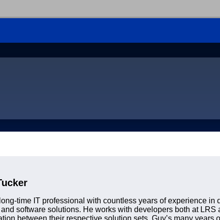
Tucker
long-time IT professional with countless years of experience in
and software solutions. He works with developers both at LRS 
tion between their respective solution sets. Guy’s many years 