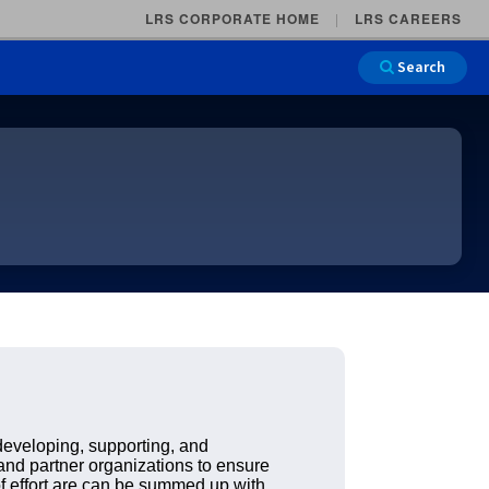
LRS CORPORATE HOME
LRS CAREERS
Search
Main Na
 developing, supporting, and
and partner organizations to ensure
of effort are can be summed up with