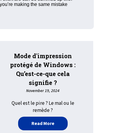
ze you’re making the same mistake
Mode d'impression
protégé de Windows :
Qu’est-ce-que cela
signifie ?
November 19, 2024
Quel est le pire ? Le mal ou le
sion des postes de travail
remède ?
about Mode d'impression protégé de 
Read More