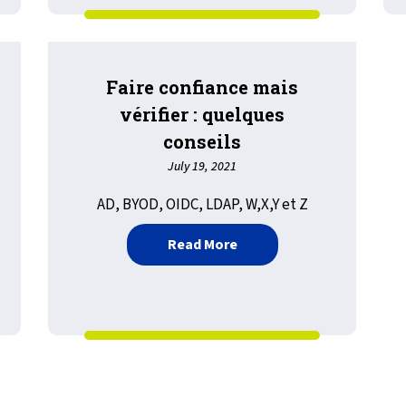
Faire confiance mais
vérifier : quelques
conseils
July 19, 2021
AD, BYOD, OIDC, LDAP, W,X,Y et Z
about Faire confiance mais
Read More
tion de LRS Mission Control