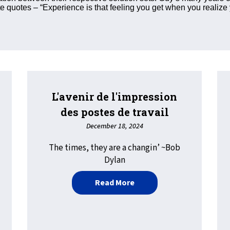
ite quotes – “Experience is that feeling you get when you reali
L'avenir de l'impression
des postes de travail
December 18, 2024
The times, they are a changin’ ~Bob
Dylan
 pas confiance. Vérifiez.
about L'avenir de l'impres
Read More