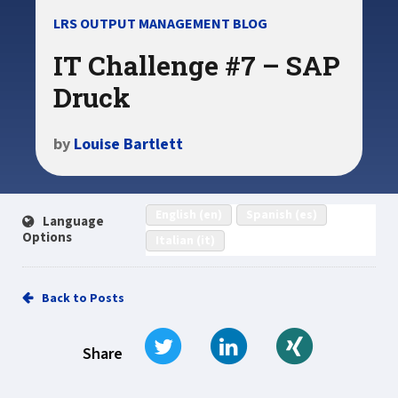
LRS OUTPUT MANAGEMENT BLOG
IT Challenge #7 – SAP
Druck
by
Louise Bartlett
English (en)
Spanish (es)
Language
Options
Italian (it)
Back to Posts
Tweet
Share on LinkedIn
Share on Xi
Share