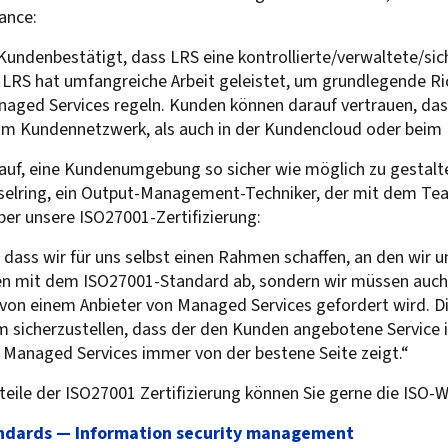
ance:
s Kundenbestätigt, dass LRS eine kontrollierte/verwaltete/
LRS hat umfangreiche Arbeit geleistet, um grundlegende Ric
anaged Services regeln. Kunden können darauf vertrauen, das
m Kundennetzwerk, als auch in der Kundencloud oder beim 
rauf, eine Kundenumgebung so sicher wie möglich zu gestalten
esselring, ein Output-Management-Techniker, der mit dem T
er unsere ISO27001-Zertifizierung:
 dass wir für uns selbst einen Rahmen schaffen, an den wir u
n mit dem ISO27001-Standard ab, sondern wir müssen auch 
as von einem Anbieter von Managed Services gefordert wird. 
um sicherzustellen, dass der den Kunden angebotene Service i
r Managed Services immer von der bestene Seite zeigt.“
teile der ISO27001 Zertifizierung können Sie gerne die ISO-W
tandards — Information security management