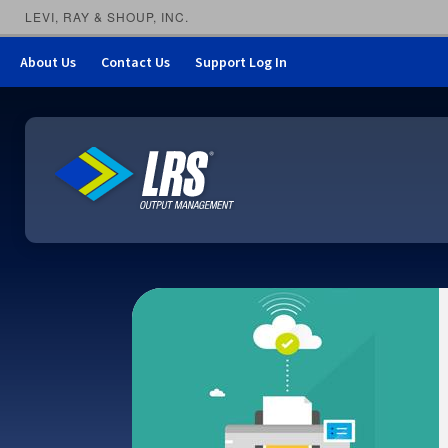
LEVI, RAY & SHOUP, INC.
About Us
Contact Us
Support Log In
LRS Output Management