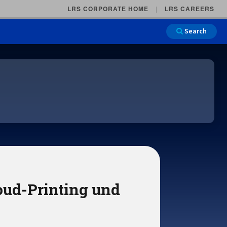
LRS CORPORATE HOME
LRS CAREERS
Search
Main Na
loud-Printing und