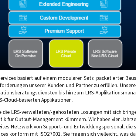
ervices basiert auf einem modularen Satz packetierter Bau
forderungen unserer Kunden und Partner zu erfüllen. Unser
ationsberatungsdiensten bis hin zum LRS-Applikationsman
-Cloud-basierten Applikationen.
che die LRS-verwalteten/-gehosteten Lösungen mit sich bring
matik für Output-Management kümmern. Wir haben vier Jahrz
eites Netzwerk von Support- und Entwicklungspersonal, die 
ces konform mit ISO27001. Sie fragen sich vielleicht, was d