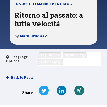
LRS OUTPUT MANAGEMENT BLOG
Ritorno al passato: a
tutta velocità
by
Mark Brudnak
English (en)
Spanish (es)
Language
Options
German (de)
Back to Posts
Tweet
Share on LinkedIn
Share on Xi
Share