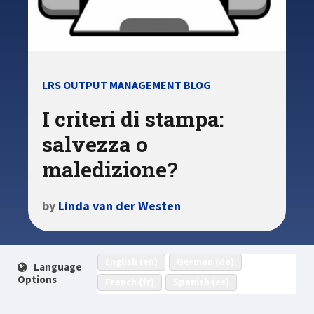
LRS OUTPUT MANAGEMENT BLOG
I criteri di stampa:
salvezza o
maledizione?
by
Linda van der Westen
English (en)
German (de)
Language
Options
French (fr)
Spanish (es)