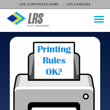
LRS CORPORATE HOME
LRS CAREERS
LRS Output Management
Open Pri
Main Navigation