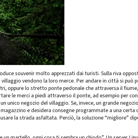
produce souvenir molto apprezzati dai turisti. Sulla riva oppos
el villaggio vendono la loro merce. Per andare in città si può 
etri, oppure lo stretto ponte pedonale che attraversa il fiume
rtare le merci a piedi attraverso il ponte, ad esempio per con
un unico negozio del villaggio. Se, invece, un grande negozio 
prio magazzino e desidera consegne programmate a una certa
o usare la strada asfaltata. Perciò, la soluzione “migliore” di
e un martello, ogni cosa ti sembra un chiodo”. Un server Lin