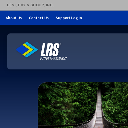
LEVI, RAY & SHOUP, INC.
About Us
Contact Us
Support Log In
LRS Output Management