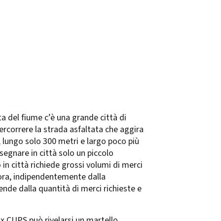
ta del fiume c’è una grande città di
percorrere la strada asfaltata che aggira
, lungo solo 300 metri e largo poco più
segnare in città solo un piccolo
in città richiede grossi volumi di merci
 ora, indipendentemente dalla
pende dalla quantità di merci richieste e
ux CUPS può rivelarsi un martello