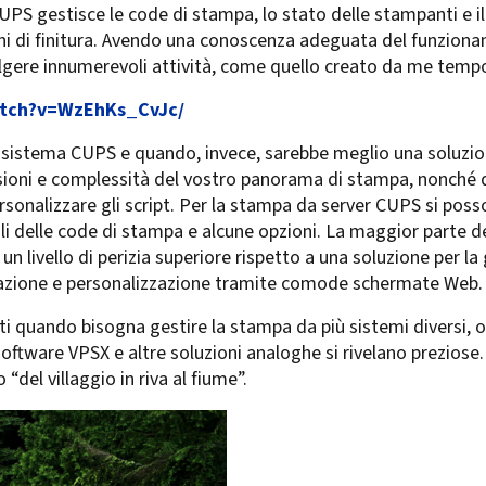
 CUPS gestisce le code di stampa, lo stato delle stampanti e i
oni di finitura. Avendo una conoscenza adeguata del funziona
svolgere innumerevoli attività, come quello creato da me tempo
atch?v=WzEhKs_CvJc/
el sistema CUPS e quando, invece, sarebbe meglio una soluzi
ioni e complessità del vostro panorama di stampa, nonché d
personalizzare gli script. Per la stampa da server CUPS si po
pali delle code di stampa e alcune opzioni. La maggior parte 
n livello di perizia superiore rispetto a una soluzione per l
trazione e personalizzazione tramite comode schermate Web.
ti quando bisogna gestire la stampa da più sistemi diversi, o
 software VPSX e altre soluzioni analoghe si rivelano prezios
“del villaggio in riva al fiume”.