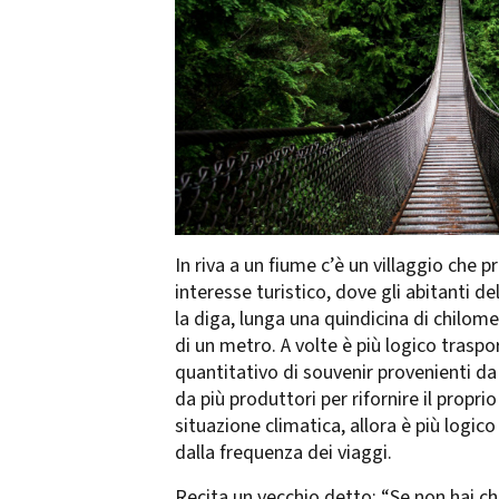
In riva a un fiume c’è un villaggio che 
interesse turistico, dove gli abitanti d
la diga, lunga una quindicina di chilom
di un metro. A volte è più logico traspo
quantitativo di souvenir provenienti da 
da più produttori per rifornire il pro
situazione climatica, allora è più logic
dalla frequenza dei viaggi.
Recita un vecchio detto: “Se non hai ch