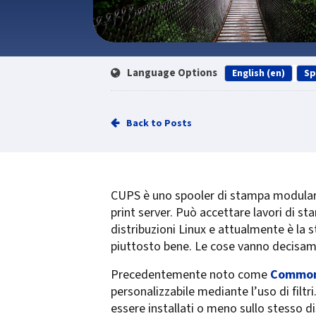
Language Options
English (en)
Sp
Back to Posts
CUPS è uno spooler di stampa modulare
print server. Può accettare lavori di st
distribuzioni Linux e attualmente è la 
piuttosto bene. Le cose vanno decisame
Precedentemente noto come
Common 
personalizzabile mediante l’uso di filt
essere installati o meno sullo stesso d