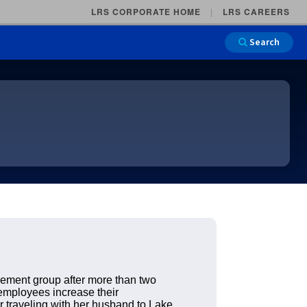
LRS CORPORATE HOME
LRS CAREERS
Search
Main Na
ement group after more than two
employees increase their
 traveling with her husband to Lake