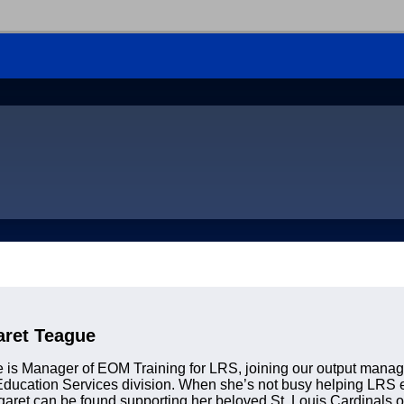
aret Teague
 is Manager of EOM Training for LRS, joining our output manag
Education Services division. When she’s not busy helping LRS 
ret can be found supporting her beloved St. Louis Cardinals or