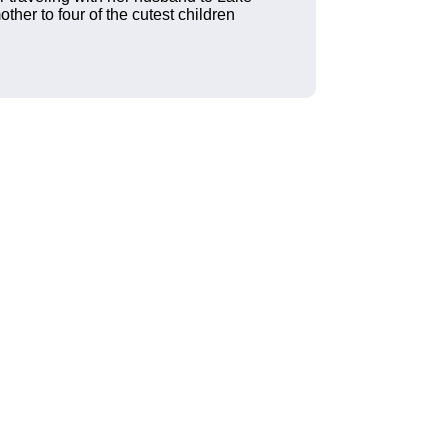
ther to four of the cutest children
 l'efficacité et la sécurité avec l’IBM z17