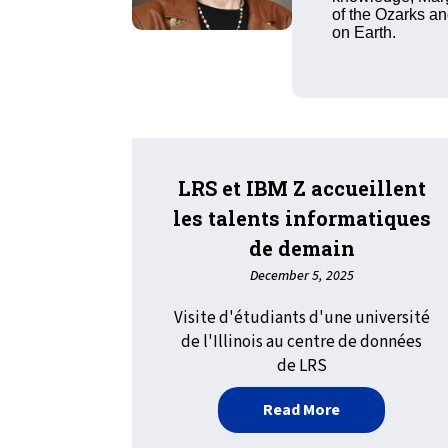
of the Ozarks an
on Earth.
LRS et IBM Z accueillent
les talents informatiques
de demain
December 5, 2025
Visite d'étudiants d'une université
de l'Illinois au centre de données
de LRS
about LRS et I
Read More