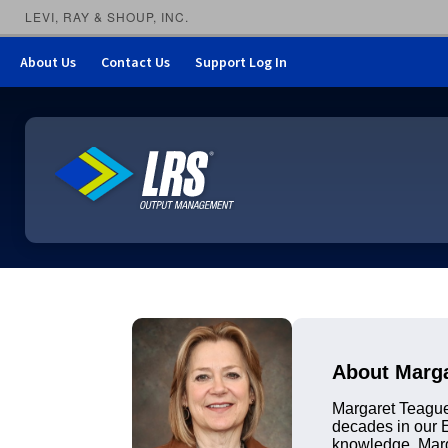
LEVI, RAY & SHOUP, INC.
About Us
Contact Us
Support Log In
LRS Output Management
About Marg
Margaret Teague
decades in our 
knowledge, Marga