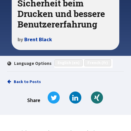
Sicherheit beim
Drucken und bessere
Benutzererfahrung
by
Brent Black
English (en)
French (fr)
Language Options
Back to Posts
Tweet
Share on LinkedIn
Share on Xi
Share