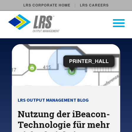
LRS CORPORATE HOME
LRS CAREERS
LRS Output Management
Open Pri
Main Navigation
LRS OUTPUT MANAGEMENT BLOG
Nutzung der iBeacon-
Technologie für mehr