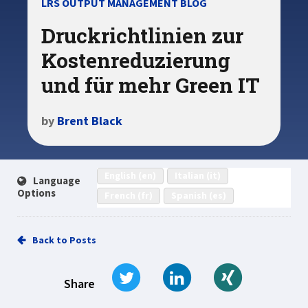
LRS OUTPUT MANAGEMENT BLOG
Druckrichtlinien zur
Kostenreduzierung
und für mehr Green IT
by
Brent Black
English (en)
Italian (it)
Language
Options
French (fr)
Spanish (es)
Back to Posts
Tweet
Share on LinkedIn
Share on Xi
Share