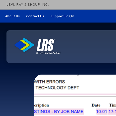
LEVI, RAY & SHOUP, INC.
About Us
Contact Us
Support Log In
LRS Output Management