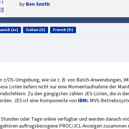
by
Ben Smith
anish (es)
Italian (it)
French (fr)
er z/OS-Umgebung, wie sie z. B. von Batch-Anwendungen, IMS
iese Listen liefern nicht nur eine Momentaufnahme der Mai
ebsfehlern. Zu den gängigsten zählen JES-Listen, die in de
rden. JES ist eine Komponente von
IBM
s MVS-Betriebssyst
e Stunden oder Tage online verfügbar und werden danach mö
en gehören auftragsbezogene PROC/JCL-Anzeigen zusammen m