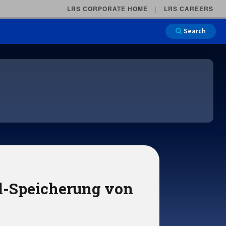
LRS CORPORATE HOME
LRS CAREERS
Search
Main Na
ol-Speicherung von