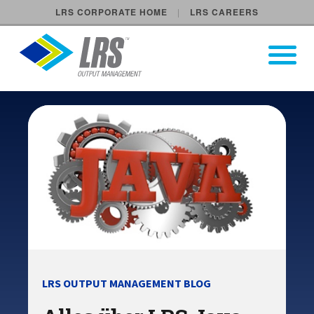
LRS CORPORATE HOME
LRS CAREERS
LRS Output Management
Open Pri
Main Navigation
LRS OUTPUT MANAGEMENT BLOG