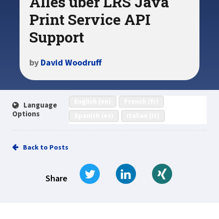
Alles über LRS Java
Print Service API
Support
by
David Woodruff
English (en)
French (fr)
Language
Options
Spanish (es)
Italian (it)
Back to Posts
Tweet
Share on LinkedIn
Share on Xi
Share