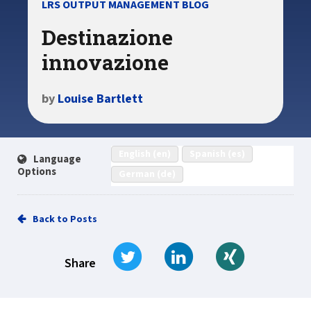
LRS OUTPUT MANAGEMENT BLOG
Destinazione
innovazione
by
Louise Bartlett
English (en)
Spanish (es)
Language
Options
German (de)
Back to Posts
Tweet
Share on LinkedIn
Share on Xi
Share