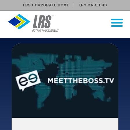
LRS CORPORATE HOME
LRS CAREERS
LRS Output Management
Open Pri
Main Navigation