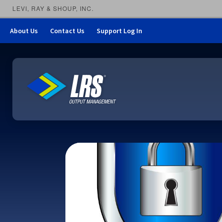
LEVI, RAY & SHOUP, INC.
About Us
Contact Us
Support Log In
LRS Output Management