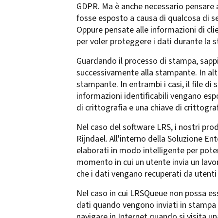
GDPR. Ma è anche necessario pensare a
fosse esposto a causa di qualcosa di s
Oppure pensate alle informazioni di clien
per voler proteggere i dati durante la 
Guardando il processo di stampa, sappia
successivamente alla stampante. In alter
stampante. In entrambi i casi, il file d
informazioni identificabili vengano espo
di crittografia e una chiave di crittograf
Nel caso del software LRS, i nostri prod
Rijndael. All'interno della Soluzione E
elaborati in modo intelligente per poter
momento in cui un utente invia un lavor
che i dati vengano recuperati da utenti
Nel caso in cui LRSQueue non possa esser
dati quando vengono inviati in stampa e
navigare in Internet quando si visita un