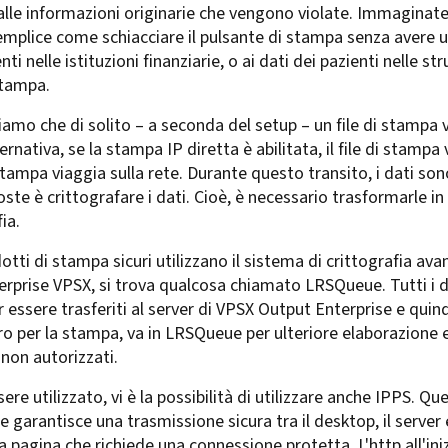
lle informazioni originarie che vengono violate. Immaginate
emplice come schiacciare il pulsante di stampa senza avere 
ti nelle istituzioni finanziarie, o ai dati dei pazienti nelle s
stampa.
mo che di solito – a seconda del setup – un file di stampa v
nativa, se la stampa IP diretta è abilitata, il file di stampa
i stampa viaggia sulla rete. Durante questo transito, i dati so
ste è crittografare i dati. Cioè, è necessario trasformarle in
ia.
otti di stampa sicuri utilizzano il sistema di crittografia av
nterprise VPSX, si trova qualcosa chiamato LRSQueue. Tutti i 
 essere trasferiti al server di VPSX Output Enterprise e quindi
o per la stampa, va in LRSQueue per ulteriore elaborazione e 
 non autorizzati.
e utilizzato, vi è la possibilità di utilizzare anche IPPS. Que
 garantisce una trasmissione sicura tra il desktop, il server
a pagina che richiede una connessione protetta. L'http all'iniz