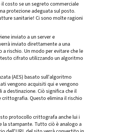
 il costo se un segreto commerciale
una protezione adeguata sul posto.
trutture sanitarie! Ci sono molte ragioni
iene inviato a un server e
 verrà inviato direttamente a una
no a rischio. Un modo per evitare che le
 testo cifrato utilizzando un algoritmo
anzata (AES) basato sull'algoritmo
dati vengono acquisiti qui e vengono
 a destinazione. Ciò significa che il
crittografia. Questo elimina il rischio
sto protocollo crittografa anche lui i
 e la stampante. Tutto ciò è analogo a
io dell'URL del sito verrà convertito in