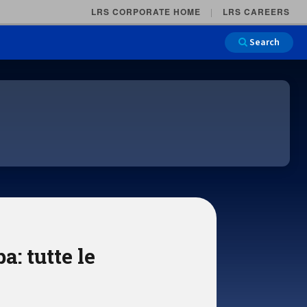
LRS CORPORATE HOME
LRS CAREERS
Search
Main Na
a: tutte le