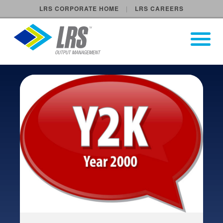
LRS CORPORATE HOME
LRS CAREERS
LRS Output Management
Open Pri
Main Navigation