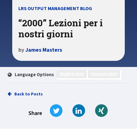
LRS OUTPUT MANAGEMENT BLOG
“2000” Lezioni per i
nostri giorni
by
James Masters
English (en)
German (de)
Language Options
Back to Posts
Tweet
Share on LinkedIn
Share on Xi
Share