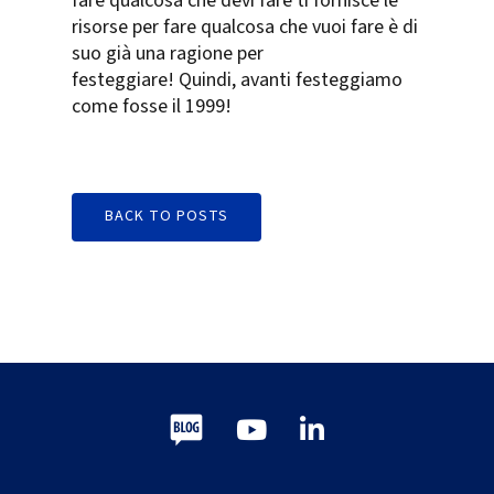
fare qualcosa che devi fare ti fornisce le
risorse per fare qualcosa che vuoi fare è di
suo già una ragione per
festeggiare! Quindi, avanti festeggiamo
come fosse il 1999!
BACK TO POSTS
Blog
Youtube
LinkedIn