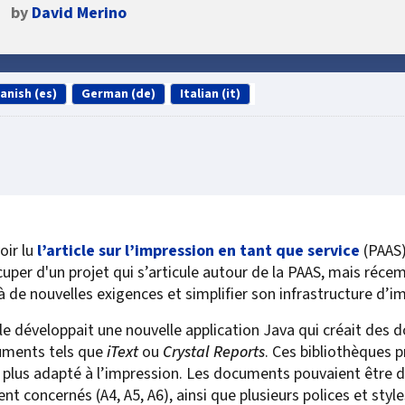
by
David Merino
Self-Service Printer Portal
HP
Scan to Lotus Notes
Secure Scan and Prin
VMCF & DCMF for IBM
Document Audit & A
Computacenter
Auditing & Accounting
Konica Minolta
Scan to Sharepoint
Compliance
Print Management v
DXC Technology
Policy Printing
MFPsecure/Print for Brother
Kyocera
Smart Scanning Sof
Digitalization for Vi
Management
Epic
anish (es)
German (de)
Italian (it)
MFPsecure/Print for Canon
Lexmark
Citrix
MFPsecure/Print for FUJIFILM
Ricoh
Document Transfor
Cartago
MFPsecure/Print for Fuji Xerox
SATO
Intelligent Documen
IGEL
Managing Critical SAP Output
MFPsecure/Print for HP
Sharp
FormPort for VPSX
Fiserv
SAP in the Cloud: S/4Hana and
MFPsecure/Print for Konica
Toshiba
Google
Public Cloud Platforms
Minolta
Xerox
OpenText
oir lu
l’article sur l’impression en tant que service
(PAAS)
Handling Legacy SAP Output
MFPsecure/Print for Kyocera
Zebra
PageCenterX for Op
Oracle
uper d'un projet qui s’articule autour de la PAAS, mais récem
MFPsecure/Print for Lexmark
PageCenterX/Satelli
SAP
 à de nouvelles exigences et simplifier son infrastructure d’i
MFPsecure/Print for Ricoh
PageCenter for IBM 
Software AG
le développait une nouvelle application Java qui créait des 
MFPsecure/Print for Samsung
TROY
cuments tels que
iText
ou
Crystal Reports
. Ces bibliothèques
For Remote Offices
MFPsecure/Print for Sharp
le plus adapté à l’impression. Les documents pouvaient être
ent concernés (A4, A5, A6), ainsi que plusieurs polices et styl
For Home Office Workers
MFPsecure/Print for Toshiba