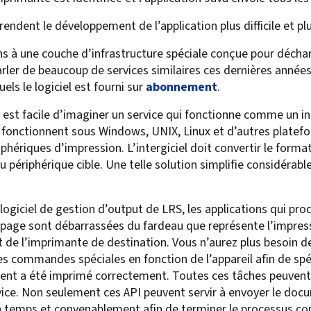
rendent le développement de l’application plus difficile et pl
ons à une couche d’infrastructure spéciale conçue pour décha
ler de beaucoup de services similaires ces dernières années 
ls le logiciel est fourni sur
abonnement
.
Il est facile d’imaginer un service qui fonctionne comme un 
ns fonctionnent sous Windows, UNIX, Linux et d’autres plate
ériques d’impression. L’intergiciel doit convertir le format 
 périphérique cible. Une telle solution simplifie considérable
 logiciel de gestion d’output de LRS, les applications qui p
page sont débarrassées du fardeau que représente l’impressi
 de l’imprimante de destination. Vous n’aurez plus besoin d
es commandes spéciales en fonction de l’appareil afin de spéc
ument a été imprimé correctement. Toutes ces tâches peuvent 
ervice. Non seulement ces API peuvent servir à envoyer le do
vré à temps et convenablement afin de terminer le processus 