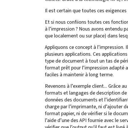
Il est certain que toutes ces exigences 
Et si nous confiions toutes ces foncti
à l’impression ? Nous avons entendu par
que localement ou sur place) dans lesque
Appliquons ce concept à l’impression. 
plusieurs applications. Ces applicatio
type de document à tout un tas de périph
format prêt pour l’impression adapté au
faciles à maintenir à long terme.
Revenons à l’exemple client... Grâce au
formats et langages de description de 
données des documents et l’identifiant
charge par l’imprimante, ni d’ajouter d
format papier, ni de vérifier si le doc
l’aide d’une des API fournie avec le s
vérifier que l’output qu'il faut est li