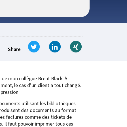
t for
 Z
ccounting
s Output
tware
ew not Print
Managed Services
Managed Services
SAP Output Management
ms
Tweet
Share on LinkedIn
Share on Xing
t Bundling
Share
On Demand Webinars
EMR Output
 de mon collègue Brent Black. À
en Systems
ment, le cas d’un client a tout changé.
te
mpression.
Z
documents utilisant les bibliothèques
 produisent des documents au format
Support
 des factures comme des tickets de
On Demand Webinars
es. Il faut pouvoir imprimer tous ces