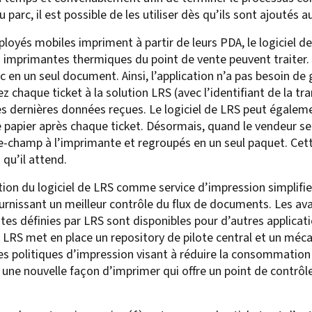
rc, il est possible de les utiliser dès qu’ils sont ajoutés au
loyés mobiles impriment à partir de leurs PDA, le logiciel d
 imprimantes thermiques du point de vente peuvent traiter. I
 en un seul document. Ainsi, l’application n’a pas besoin de 
 chaque ticket à la solution LRS (avec l’identifiant de la tran
les dernières données reçues. Le logiciel de LRS peut égale
e papier après chaque ticket. Désormais, quand le vendeur se
-le-champ à l’imprimante et regroupés en un seul paquet. C
qu’il attend.
on du logiciel de LRS comme service d’impression simplifie
urnissant un meilleur contrôle du flux de documents. Les av
es définies par LRS sont disponibles pour d’autres applicati
e LRS met en place un repository de pilote central et un méc
es politiques d’impression visant à réduire la consommation 
t une nouvelle façon d’imprimer qui offre un point de contrô