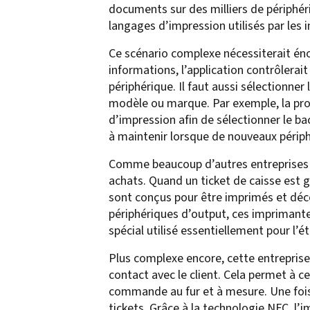
documents sur des milliers de périphér
confidentiality
VPSX for Siemens
langages d’impression utilisés par les 
Unauthorized Access
Ce scénario complexe nécessiterait éno
Watermark confidential
informations, l’application contrôlerai
documents
périphérique. Il faut aussi sélectionn
modèle ou marque. Par exemple, la pro
d’impression afin de sélectionner le bac 
à maintenir lorsque de nouveaux périp
Comme beaucoup d’autres entreprises de 
achats. Quand un ticket de caisse est 
sont conçus pour être imprimés et déc
périphériques d’output, ces imprimant
spécial utilisé essentiellement pour l’é
Plus complexe encore, cette entreprise
contact avec le client. Cela permet à ce
commande au fur et à mesure. Une fois q
tickets. Grâce à la technologie NFC, l’i