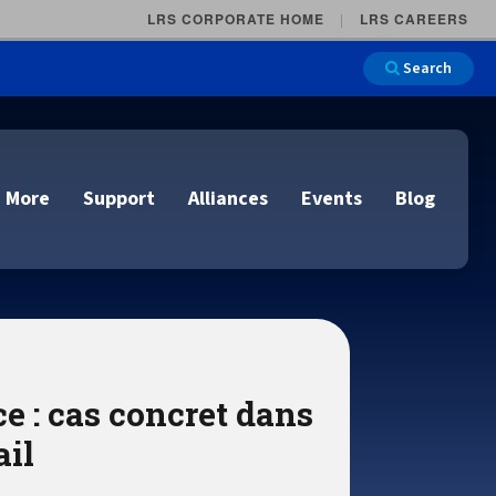
LRS CORPORATE HOME
LRS CAREERS
Search
 More
Support
Alliances
Events
Blog
on
e and Remote
n
ce : cas concret dans
lutions
Cloud Printing
Cloud Printing
Cloud Printing
Cloud Printing
IDC Report Download
Events
ail
Managed Services
ons
lidation