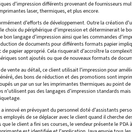
iques d’impression différents provenant de fournisseurs mult
For Roaming Users
MFPsecure/Print for Xerox
imprimantes laser, thermiques, et plus encore.
MFPsecure/Print for XT
rmément d’efforts de développement. Outre la création d’un
t le choix du périphérique d’impression et déterminerait le 
er le bon langage d’impression ainsi que les commandes d’i
MFPsecure/Scan Pro
duction de documents pour différents formats papier impli
de papier approprié. Cela risquerait d’accroître la complexité 
MFPsecure/Scan for Mobile
hériques sont ajoutés ou que de nouveaux formats de docum
vente au détail, ce client utilisait l’impression pour amélio
généré, des bons de réduction et des promotions sont imprimé
oupés un par un sur les imprimantes thermiques au point de
es n’utilisent pas des langages d’impression standards mais
tiquetage.
 a innové en prévoyant du personnel doté d’assistants pers
s employés de se déplacer avec le client quand il cherche des 
ue le client a fini ses courses, le vendeur présente le PDA à
mprimante est identifiée et l’application Java envoie tous les