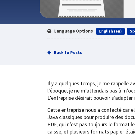
Service
Best of Class/Mulitvendor EMR
Service Operation
Google Cloud Printing
Healthcare Workflow Solutions
Continuous Service Improvement
Affiliate Printing Solutions
Mobile Connector for VPSX
Language Options
English (en)
Sp
Secure Records Delivery Solutions
IGEL Session Printer Agent for
Embedded Pull Printing Solutions
VPSX
External Pull Printing Solutions
Innovate/Audit
Back to Posts
Mobile Print Release
Personal Print Manager
Calculate Cost Savings
VSPA for VDI Environments
VPSX for Affliate Printing
Il y a quelques temps, je me rappelle av
l’époque, je ne m’attendais pas à m’occ
Encrypt data to protect print
L’entreprise désirait pouvoir s’adapter
streams
VPSX for Oracle Health
Cette entreprise nous a contacté car el
Protect printing devices
VPSX for Epic
Java classiques pour produire des do
Track and monitor printer usage
VPSX for GE
PDF, qui n’est pas toujours le format 
caisse, et plusieurs formats papier étai
Secure print release for
VPSX for SAP