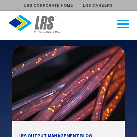
LRS CORPORATE HOME
LRS CAREERS
LRS Output Management
Open Pri
Main Navigation
LRS OUTPUT MANAGEMENT BLOG