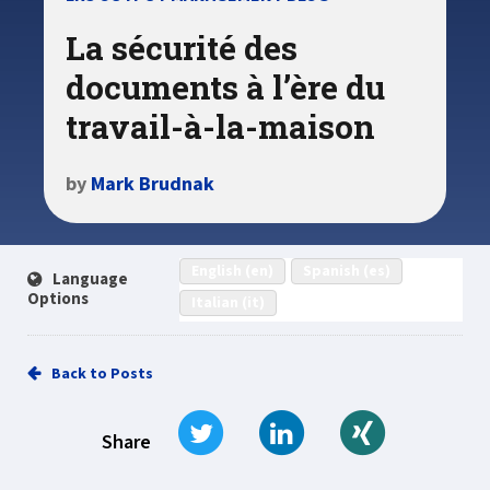
La sécurité des
documents à l’ère du
travail-à-la-maison
by
Mark Brudnak
English (en)
Spanish (es)
Language
Options
Italian (it)
Back to Posts
Tweet
Share on LinkedIn
Share on Xi
Share