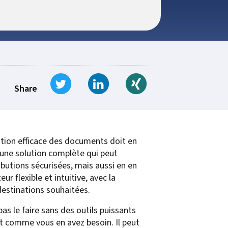
t for
 Z
ccounting
s Output
tware
ew not Print
Managed Services
Managed Services
SAP Output Management
ms
Tweet
Share on LinkedIn
Share on Xing
t Bundling
Share
On Demand Webinars
EMR Output
gestion efficace des documents doit en
en Systems
t une solution complète qui peut
te
butions sécurisées, mais aussi en en
r flexible et intuitive, avec la
Z
 destinations souhaitées.
Support
s le faire sans des outils puissants
On Demand Webinars
 et comme vous en avez besoin. Il peut