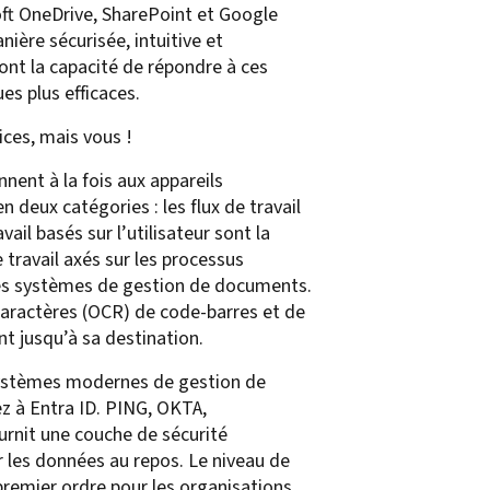
ft OneDrive, SharePoint et Google
ière sécurisée, intuitive et
ont la capacité de répondre à ces
es plus efficaces.
ices, mais vous !
nnent à la fois aux appareils
 deux catégories : les flux de travail
vail basés sur l’utilisateur sont la
e travail axés sur les processus
es systèmes de gestion de documents.
 caractères (OCR) de code-barres et de
t jusqu’à sa destination.
es systèmes modernes de gestion de
z à Entra ID. PING, OKTA,
ournit une couche de sécurité
 les données au repos. Le niveau de
premier ordre pour les organisations