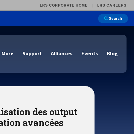
LRS CORPORATE HOME
LRS CAREERS
Search
 More
Support
Alliances
Events
Blog
on
e and Remote
n
lisation des output
lutions
Cloud Printing
Cloud Printing
Cloud Printing
Cloud Printing
IDC Report Download
Events
sation avancées
Managed Services
ons
lidation