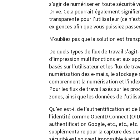
s’agir de numériser en toute sécurité
confidentiality
VPSX for Siemens
Drive. Cela pourrait également signifie
Unauthorized Access
transparente pour l’utilisateur (ce n’e
Watermark confidential
exigences afin que vous puissiez passer
documents
N’oubliez pas que la solution est trans
De quels types de flux de travail s’agit
d’impression multifonctions et aux appa
basés sur l’utilisateur et les flux de tr
numérisation des e-mails, le stockage su
comprennent la numérisation et l’ind
Pour les flux de travail axés sur les p
zones, ainsi que les données de l’util
Qu’en est-il de l’authentification et d
l’identité comme OpenID Connect (OIDC
authentification Google, etc., etc., et
supplémentaire pour la capture des do
sécurité est souvent impossible à attei