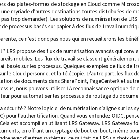
 vers des plates-formes de stockage en Cloud comme Microso
For Roaming Users
MFPsecure/Print for Xerox
r une myriade d’autres destinations toutes distribuées de man
MFPsecure/Print for XT
st pas trop demander). Les solutions de numérisation de LRS 
 de processus basés sur papier à des flux de travail numériqu
parente, ce n’est donc pas nous qui en recueillerons les bénéf
MFPsecure/Scan Pro
-il ? LRS propose des flux de numérisation avancés qui convie
MFPsecure/Scan for Mobile
reils mobiles. Les flux de travail se classent généralement en
avail basés sur les processus. Quelques exemples de flux de tra
r le Cloud personnel et la télécopie. D’autre part, les flux d
exation de documents dans SharePoint, PageCenterX et autr
rocessus, nous pouvons utiliser LA reconnaissance optique de
isateur pour automatiser les processus de routage du documen
e la sécurité ? Notre logiciel de numérisation s’aligne sur l
) pour l’authentification. Quand vous entendez OIDC, pense
c. Cela est accompli en utilisant LRS Gateway. LRS Gateway f
cuments, en offrant un cryptage de bout en bout, même pour
ndre avec d’autres systèmes, ce qui fait de LRS un choix de 