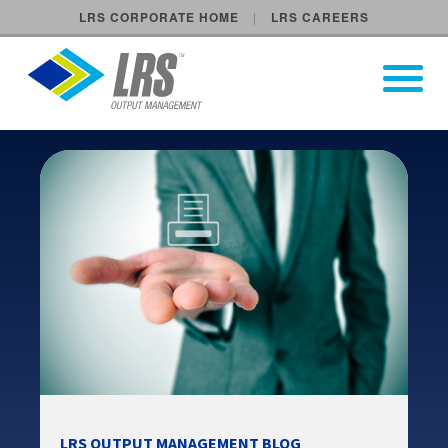
LRS CORPORATE HOME
LRS CAREERS
LRS Output Management
Open Pri
Main Navigation
LRS OUTPUT MANAGEMENT BLOG