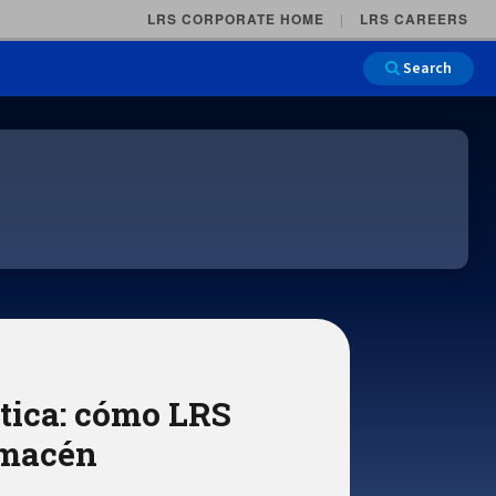
LRS CORPORATE HOME
LRS CAREERS
Search
Main Na
stica: cómo LRS
lmacén