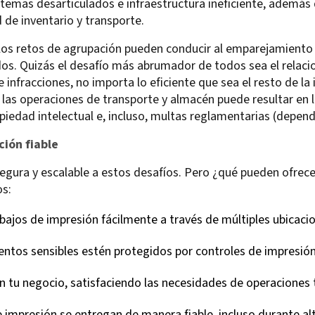
temas desarticulados e infraestructura ineficiente, además
d de inventario y transporte.
os retos de agrupación pueden conducir al emparejamiento
dos. Quizás el desafío más abrumador de todos sea el relacio
infracciones, no importa lo eficiente que sea el resto de la i
las operaciones de transporte y almacén puede resultar en l
piedad intelectual e, incluso, multas reglamentarias (depend
ión fiable
segura y escalable a estos desafíos. Pero ¿qué pueden ofrec
os:
abajos de impresión fácilmente a través de múltiples ubicaci
ntos sensibles estén protegidos por controles de impresión
on tu negocio, satisfaciendo las necesidades de operacione
de impresión se entregan de manera fiable, incluso durante a