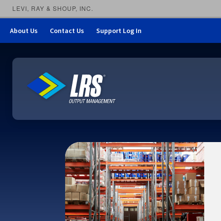
LEVI, RAY & SHOUP, INC.
About Us
Contact Us
Support Log In
LRS Output Management