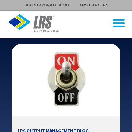
LRS CORPORATE HOME
LRS CAREERS
LRS Output Management
Open Pri
Main Navigation
LRS OUTPUT MANAGEMENT BLOG