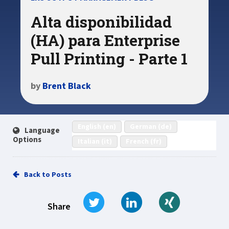
Alta disponibilidad
(HA) para Enterprise
Pull Printing - Parte 1
by
Brent Black
English (en)
German (de)
Language
Options
Italian (it)
French (fr)
Back to Posts
Tweet
Share on LinkedIn
Share on Xi
Share