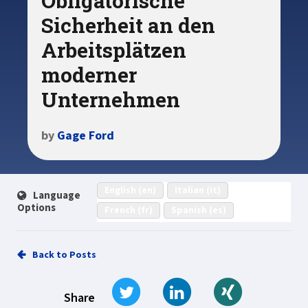
Obligatorische
Sicherheit an den
Arbeitsplätzen
moderner
Unternehmen
by
Gage Ford
English (en)
Italian (it)
Language
Options
French (fr)
Spanish (es)
Back to Posts
Tweet
Share on LinkedIn
Share on Xi
Share