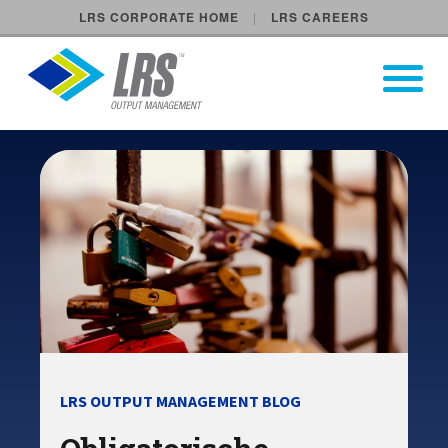
LRS CORPORATE HOME
LRS CAREERS
LRS Output Management
Open Pri
Main Navigation
LRS OUTPUT MANAGEMENT BLOG